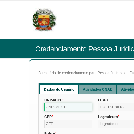
Credenciamento Pessoa Jurídic
Formulário de credenciamento para Pessoa Jurídica de Outr
Dados do Usuário
Atividades CNAE
Ativida
CNPJ/CPF
I.E./RG
CEP
Logradouro
Bairro