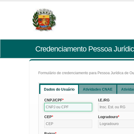
Credenciamento Pessoa Jurídic
Formulário de credenciamento para Pessoa Jurídica de Outr
Dados do Usuário
Atividades CNAE
Ativida
CNPJ/CPF
I.E./RG
CEP
Logradouro
Bairro