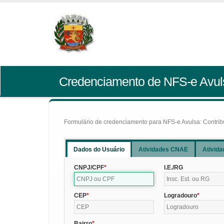
Credenciamento de NFS-e Avul
Formulário de credenciamento para NFS-e Avulsa: Contribui
Dados do Usuário
Atividades CNAE
Ativida
CNPJ/CPF
I.E./RG
CEP
Logradouro
Bairro