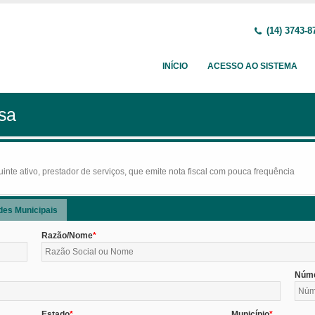
(14) 3743-8
INÍCIO
ACESSO AO SISTEMA
sa
nte ativo, prestador de serviços, que emite nota fiscal com pouca frequência
des Municipais
Razão/Nome
Núm
Estado
Município