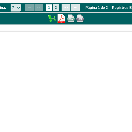
ina:
1
2
Página 1 de 2 -- Registros 