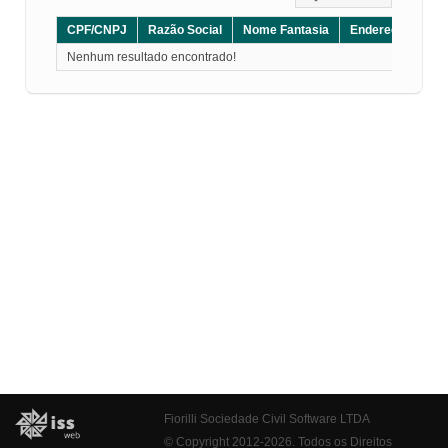
CPF/CNPJ
Razão Social
Nome Fantasia
Endereço
CE
Nenhum resultado encontrado!
Fiorilli Sociedade Civil Software LTDA
© Copyright 2012-2026. Todos os Direitos