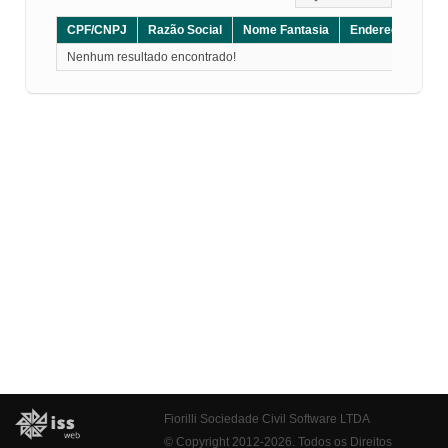
CPF/CNPJ
Razão Social
Nome Fantasia
Endereço
CE
Nenhum resultado encontrado!
Fiorilli Sociedade Civil Software LTDA
© Copyright 2012-2026. Todos os Direitos