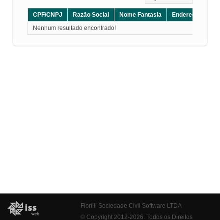
CPF/CNPJ
Razão Social
Nome Fantasia
Endereço
CE
Nenhum resultado encontrado!
Fiorilli Sociedade Civil Software LTDA
© Copyright 2012-2026. Todos os Direitos