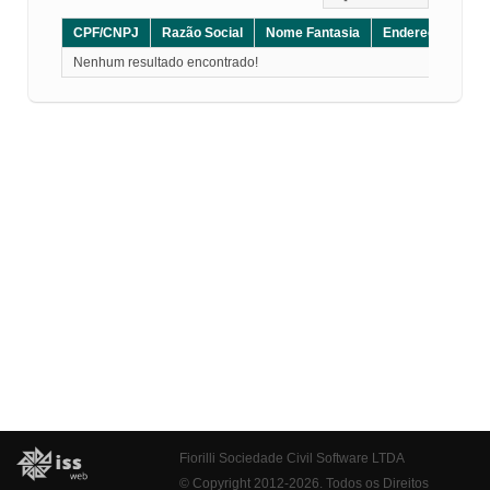
CPF/CNPJ
Razão Social
Nome Fantasia
Endereço
CE
Nenhum resultado encontrado!
Fiorilli Sociedade Civil Software LTDA
© Copyright 2012-2026. Todos os Direitos