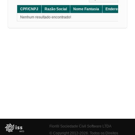
CPF/CNPJ
Razão Social
Nome Fantasia
Endereço
CE
Nenhum resultado encontrado!
Fiorilli Sociedade Civil Software LTDA
© Copyright 2012-2026. Todos os Direitos