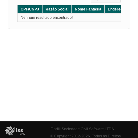
CPF/CNPJ
Razão Social
Nome Fantasia
Endereço
CE
Nenhum resultado encontrado!
Fiorilli Sociedade Civil Software LTDA
© Copyright 2012-2026. Todos os Direitos